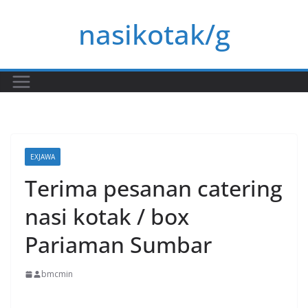
Skip
nasikotak/g
to
content
EXJAWA
Terima pesanan catering
nasi kotak / box
Pariaman Sumbar
bmcmin