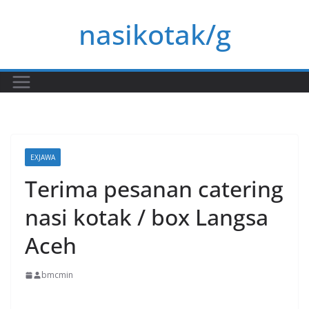
Skip
nasikotak/g
to
content
EXJAWA
Terima pesanan catering
nasi kotak / box Langsa
Aceh
bmcmin