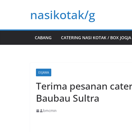
Skip
nasikotak/g
to
content
CABANG
CATERING NASI KOTAK / BOX JOGJA
EXJAWA
Terima pesanan cater
Baubau Sultra
bmcmin