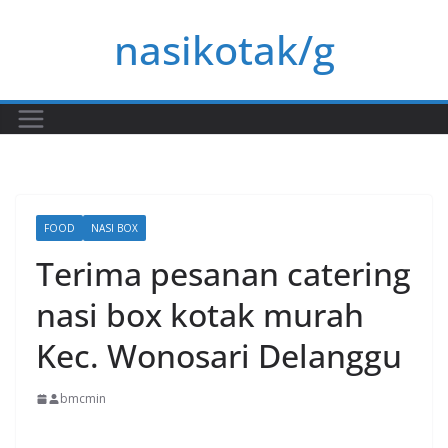
Skip
nasikotak/g
to
content
FOOD
NASI BOX
Terima pesanan catering
nasi box kotak murah
Kec. Wonosari Delanggu
bmcmin