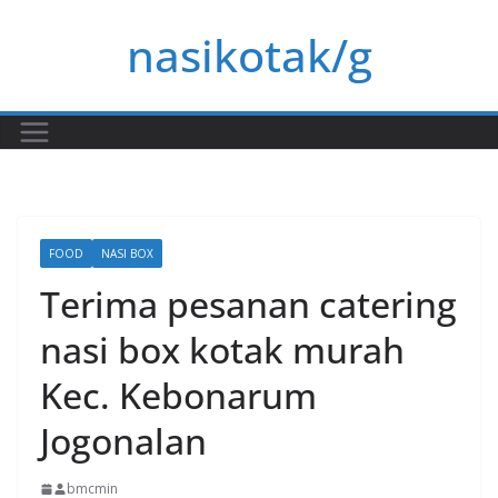
Skip
nasikotak/g
to
content
FOOD
NASI BOX
Terima pesanan catering
nasi box kotak murah
Kec. Kebonarum
Jogonalan
bmcmin