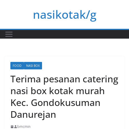
Skip
nasikotak/g
to
content
FOOD
NASI BOX
Terima pesanan catering
nasi box kotak murah
Kec. Gondokusuman
Danurejan
bmcmin