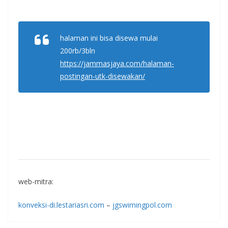
halaman ini bisa disewa mulai
200rb/3bln
https://jammasjaya.com/halaman-
postingan-utk-disewakan/
web-mitra:
konveksi-di.lestariasri.com
–
jgswimingpol.com