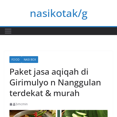
Skip
nasikotak/g
to
content
FOOD
NASI BOX
Paket jasa aqiqah di
Girimulyo n Nanggulan
terdekat & murah
bmcmin